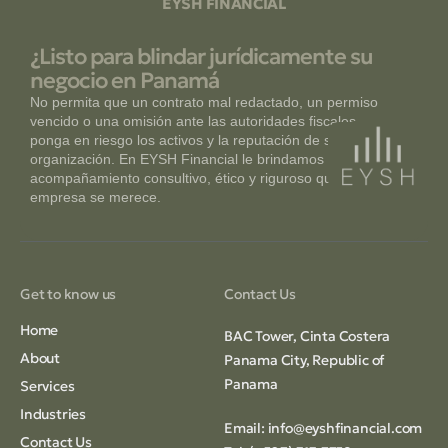
EYSH FINANCIAL
¿Listo para blindar jurídicamente su
negocio en Panamá
No permita que un contrato mal redactado, un permiso
vencido o una omisión ante las autoridades fiscales
ponga en riesgo los activos y la reputación de su
organización. En EYSH Financial le brindamos el
acompañamiento consultivo, ético y riguroso que su
empresa se merece.
Get to know us
Contact Us
Home
BAC Tower, Cinta Costera
About
Panama City, Republic of
Panama
Services
Industries
Email:
info@eyshfinancial.com
Contact Us